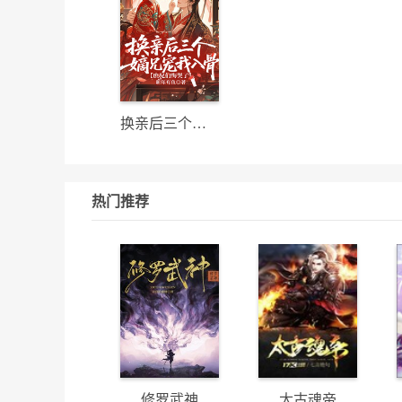
换亲后三个嫡兄宠我入骨，庶兄们悔哭了
热门推荐
修罗武神
太古魂帝