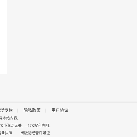
漫专栏
|
隐私政策
|
用户协议
得擅自转载本站内容。
小说网无关。--17K权利声明。
营业执照
出版物经营许可证