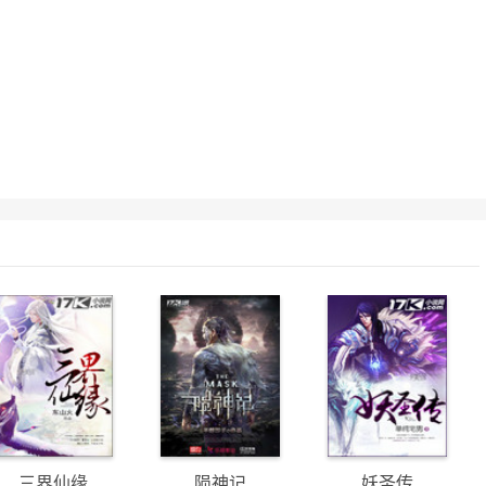
三界仙缘
陨神记
妖圣传