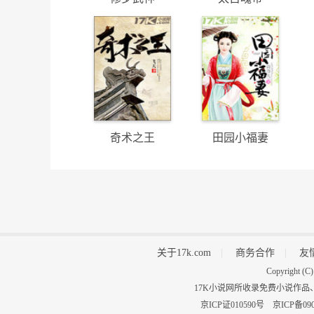
奇术之王
田园小福妻
关于17k.com
|
商务合作
|
友
Copyright
17K小说网所收录免费小说作品
京ICP证010590号
京ICP备090