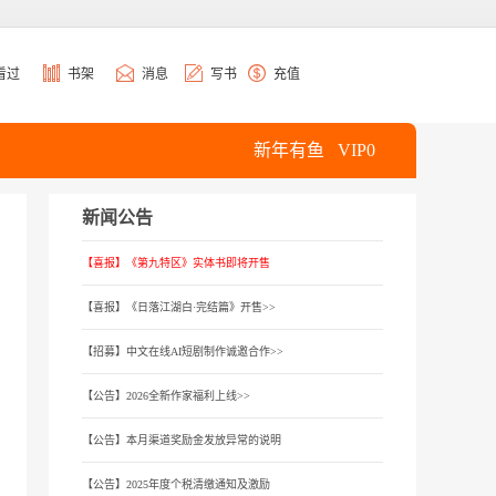
看过
书架
消息
写书
充值
新年有鱼
VIP0
新闻公告
【喜报】《第九特区》实体书即将开售
【喜报】《日落江湖白·完结篇》开售>>
【招募】中文在线AI短剧制作诚邀合作>>
【公告】2026全新作家福利上线>>
【公告】本月渠道奖励金发放异常的说明
【公告】2025年度个税清缴通知及激励