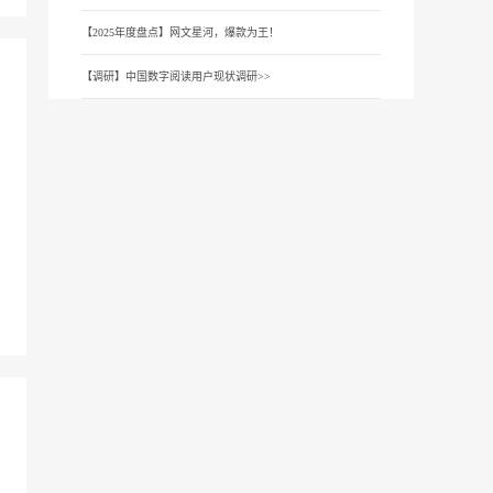
【2025年度盘点】网文星河，爆款为王！
【调研】中国数字阅读用户现状调研>>