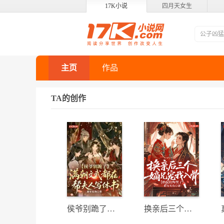
17K小说
四月天女生
主页
作品
TA的创作
侯爷别跪了，满朝文武都在帮夫人写休书
换亲后三个嫡兄宠我入骨，庶兄们悔哭了