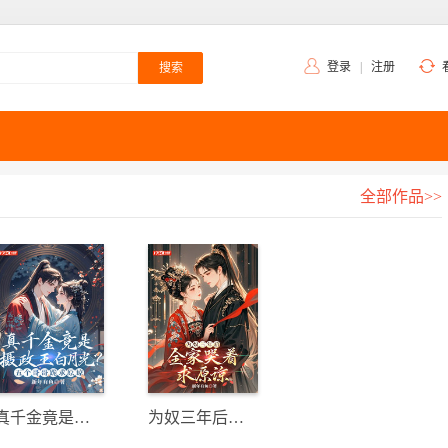
登录
|
注册
全部作品>>
真千金竟是摄政王白月光？五个哥哥跪求原谅
为奴三年后，全家哭着求原谅？